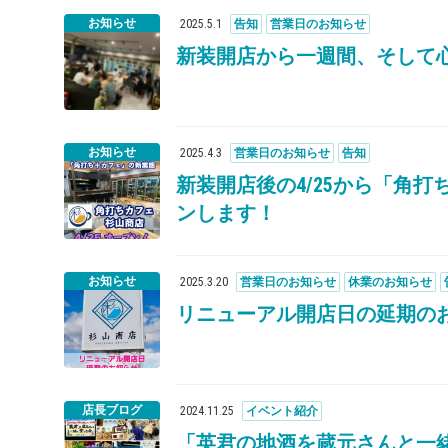
お知らせ
2025
.
5
.
1
告知
営業日のお知らせ
新装開店から一週間、そして
お知らせ
2025
.
4
.
3
営業日のお知らせ
告知
新装開店後の4/25から「角
ンします！
お知らせ
2025
.
3
.
20
営業日のお知らせ
休業のお知らせ
リニューアル開店日の延期の
店長ブログ
2024
.
11
.
25
イベント紹介
「英君の地酒を蔵元さんと一