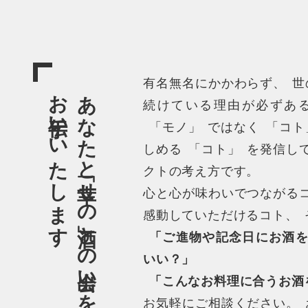
有名無名にかかわらず
、
世
お手伝いいたします
あなたと「幸せの酒」との出会いを
続けている理由が必ずあ
「
モノ
」
ではなく
「
コト
しめる
「
コト
」
を発信し
クトの考え方です
。
心と心が味わいでつながる
感動していただけるコト
、
「
ご進物や記念日にお酒
いい？
」
「
こんなお料理に合うお酒
お気軽にご相談ください
。