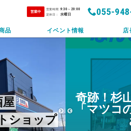
055-948
9:30
～
20:00
営業時間：
営業中
水曜日
定休日：
商品
イベント情報
店
奇跡！杉
酒屋
ラベルに込
「マツコ
公開！
トショップ