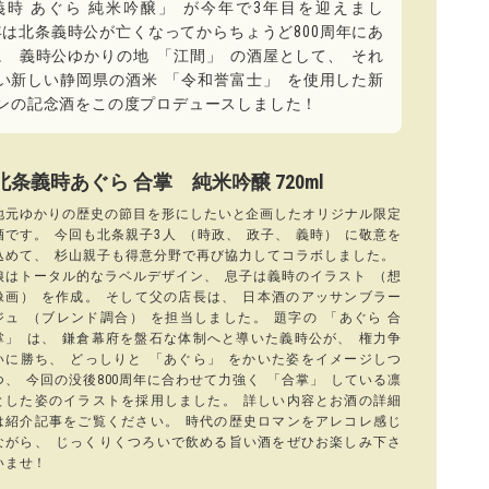
義時 あぐら 純米吟醸
」
が今年で3年目を迎えまし
年は北条義時公が亡くなってからちょうど800周年にあ
。
義時公ゆかりの地
「
江間
」
の酒屋として
、
それ
い新しい静岡県の酒米
「
令和誉富士
」
を使用した新
ンの記念酒をこの度プロデュースしました！
北条義時あぐら 合掌 純米吟醸 720ml
地元ゆかりの歴史の節目を形にしたいと企画したオリジナル限定
酒です
。
今回も北条親子3人
（
時政
、
政子
、
義時
）
に敬意を
込めて
、
杉山親子も得意分野で再び協力してコラボしました
。
娘はトータル的なラベルデザイン
、
息子は義時のイラスト
（
想
像画
）
を作成
。
そして父の店長は
、
日本酒のアッサンブラー
ジュ
（
ブレンド調合
）
を担当しました
。
題字の
「
あぐら 合
掌
」
は
、
鎌倉幕府を盤石な体制へと導いた義時公が
、
権力争
いに勝ち
、
どっしりと
「
あぐら
」
をかいた姿をイメージしつ
つ
、
今回の没後800周年に合わせて力強く
「
合掌
」
している凛
とした姿のイラストを採用しました
。
詳しい内容とお酒の詳細
は紹介記事をご覧ください
。
時代の歴史ロマンをアレコレ感じ
ながら
、
じっくりくつろいで飲める旨い酒をぜひお楽しみ下さ
いませ！