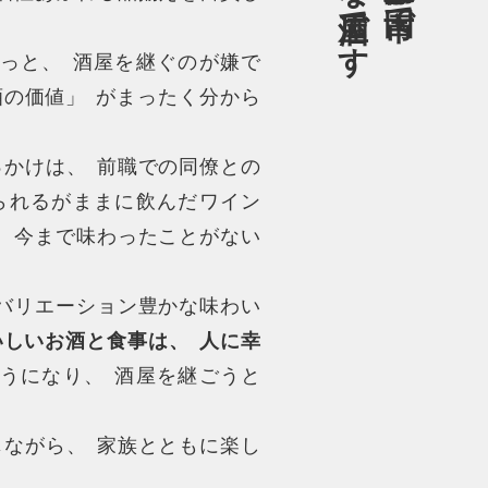
っと
、
酒屋を継ぐのが嫌で
酒の価値
」
がまったく分から
っかけは
、
前職での同僚との
られるがままに飲んだワイン
、
今まで味わったことがない
バリエーション豊かな味わい
いしいお酒と食事は
、
人に幸
うになり
、
酒屋を継ごうと
じながら
、
家族とともに楽し