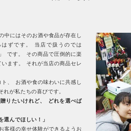
の中にはそのお酒や食品が存在し
るはずです
。
当店で扱うのでは
」
です
。
その商品で圧倒的に楽
ています
。
それが当店の商品セレ
コト
、
お酒や食の味わいに共感し
それが私たちの喜びです
。
を贈りたいけれど
、
どれを選べば
を選んでほしい！
」
お客様の幸せ体験ができるようお