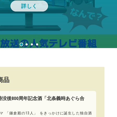
商品
時没後800周年記念酒「北条義時あぐら合
マ
「
鎌倉殿の13人
」
をきっかけに誕生した独自酒