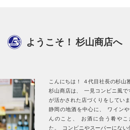
ようこそ！ 杉山商店へ
こんにちは！ ４代目社長の杉山
杉山商店は
、
一見コンビニ風で
が活かされた店づくりをしてい
静岡の地酒を中心に
、
ワインや
んのこと
、
お酒に合う肴やこ
た
。
コンビニやスーパーにない