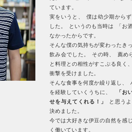
ています
。
実をいうと
、
僕は幼少期からず
した
。
というのも当時は
「
お
なかったからです
。
そんな僕の気持ちが変わったき
飲み会でした
。
その時
、
薦め
と料理との相性がすこぶる良く
衝撃を受けました
。
そんな食事を何度か繰り返し
、
を経験していくうちに
、
「
お
せを与えてくれる！
」
と思うよ
決めました
。
今では大好きな伊豆の自然を感
く働いています
。