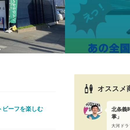
オススメ
トビーフを楽しむ
北条義
掌」
大河ドラ