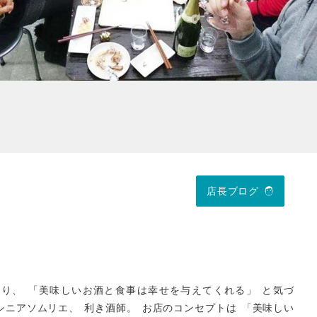
店長ブログ
知り
、
「美味しいお酒と食事は幸せを与えてくれる
」
と気づ
シニアソムリエ
、
利き酒師
。
お店のコンセプトは
「
美味しい