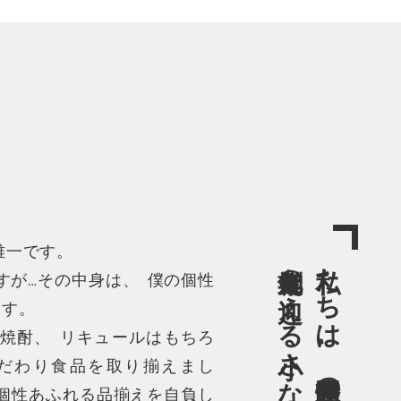
雅一です
。
創業九〇年を迎える小さな酒屋です
私たちは、静岡県伊豆の国市で
すが…その中身は
、
僕の個性
ます
。
焼酎
、
リキュールはもちろ
だわり食品を取り揃えまし
個性あふれる品揃えを自負し