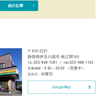
紹介記事
〒410-2221
静岡県伊豆の国市 南江間165
055-948-1281
／
055-948-1105
TEL.
FAX.
9:30
～
20:00
（営業中）
営業時間：
水曜日
定休日：
GoogleMap