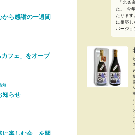
「
北条
た
。
今
たります
心から感謝の一週間
に相応し
バージョ
打ちカフェ」をオープ
告知
お知らせ
緒に楽しむ会」を開