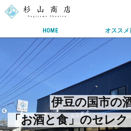
HOME
オススメ
店長ブログ
伊豆の国市の
「北条義時あぐら」の
められた秘密を初
「お酒と食」のセレク