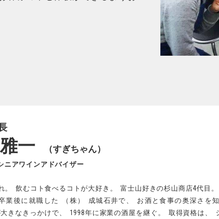
長
 雅一
（すぎちゃん）
シニアワインアドバイザー
れ
。
飲むコト食べるコトが大好き
。
富士山好きの杉山商店4代目
。
卒業後に就職した
（
株
）
成城石井で
、
お酒と食事の奥深さを
が大きなきっかけで
、
1998年に家業の酒屋を継ぐ
。
取得資格は
、