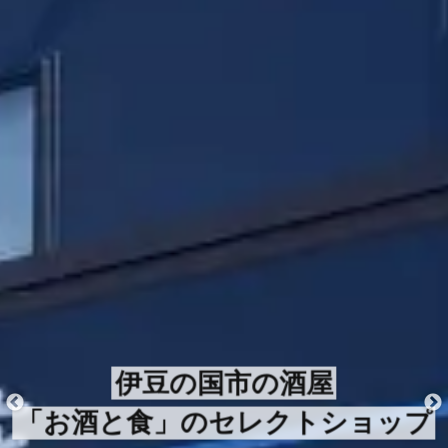
伊豆の国市の酒屋
「お酒と食」のセレクトショップ