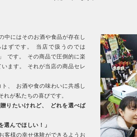
の中にはそのお酒や食品が存在し
るはずです
。
当店で扱うのでは
」
です
。
その商品で圧倒的に楽
ています
。
それが当店の商品セレ
コト
、
お酒や食の味わいに共感し
それが私たちの喜びです
。
を贈りたいけれど
、
どれを選べば
を選んでほしい！
」
お客様の幸せ体験ができるようお