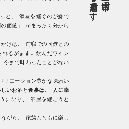
っと
、
酒屋を継ぐのが嫌で
酒の価値
」
がまったく分から
っかけは
、
前職での同僚との
られるがままに飲んだワイン
、
今まで味わったことがない
バリエーション豊かな味わい
いしいお酒と食事は
、
人に幸
うになり
、
酒屋を継ごうと
じながら
、
家族とともに楽し