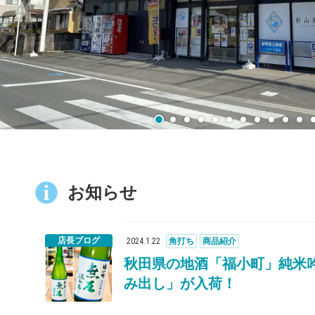
お知らせ
店長ブログ
2024
.
1
.
22
角打ち
商品紹介
秋田県の地酒「福小町」純米
み出し」が入荷！