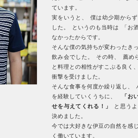
ています
。
実をいうと
、
僕は幼少期からず
した
。
というのも当時は
「
お
なかったからです
。
そんな僕の気持ちが変わったき
飲み会でした
。
その時
、
薦め
と料理との相性がすこぶる良く
衝撃を受けました
。
そんな食事を何度か繰り返し
、
を経験していくうちに
、
「
お
せを与えてくれる！
」
と思うよ
決めました
。
今では大好きな伊豆の自然を感
く働いています
。