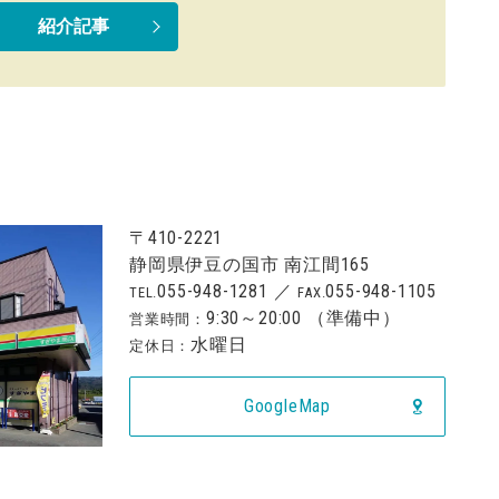
紹介記事
〒410-2221
静岡県伊豆の国市 南江間165
055-948-1281
／
055-948-1105
TEL.
FAX.
9:30
～
20:00
（準備中）
営業時間：
水曜日
定休日：
GoogleMap