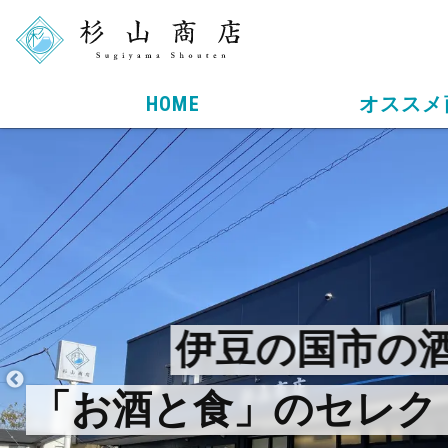
HOME
オススメ
店長ブログ
伊豆の国市の
「北条義時あぐら」の
められた秘密を初
「お酒と食」のセレク