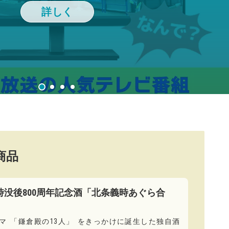
商品
時没後800周年記念酒「北条義時あぐら合
マ
「
鎌倉殿の13人
」
をきっかけに誕生した独自酒