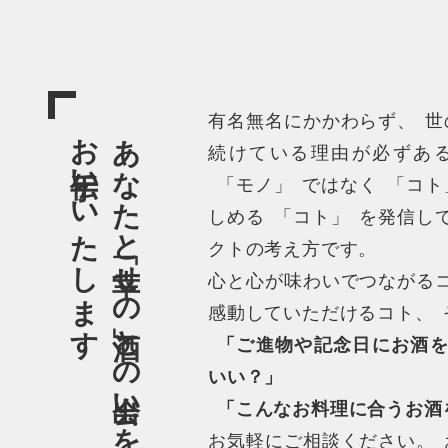
有名無名にかかわらず
、
世
お手伝いいたします
あなたと「幸せの酒」との出会いを
続けている理由が必ずあ
「
モノ
」
ではなく
「
コト
しめる
「
コト
」
を発信し
クトの考え方です
。
心と心が味わいでつながる
感動していただけるコト
、
「
ご進物や記念日にお酒
いい？
」
「
こんなお料理に合うお酒
お気軽にご相談ください
。