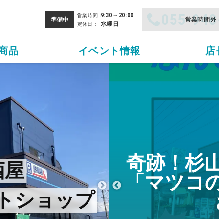
055-948
9:30
～
20:00
営業時間：
準備中
水曜日
定休日：
商品
イベント情報
店
奇跡！杉
酒屋
ラベルに込
「マツコ
公開！
トショップ