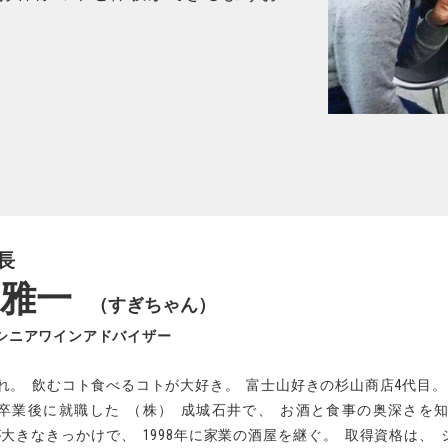
長
 雅一
（すぎちゃん）
シニアワインアドバイザー
れ
。
飲むコト食べるコトが大好き
。
富士山好きの杉山商店4代目
。
卒業後に就職した
（
株
）
成城石井で
、
お酒と食事の奥深さを
が大きなきっかけで
、
1998年に家業の酒屋を継ぐ
。
取得資格は
、