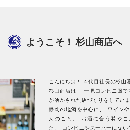
ようこそ！ 杉山商店へ
こんにちは！ ４代目社長の杉山
杉山商店は
、
一見コンビニ風で
が活かされた店づくりをしてい
静岡の地酒を中心に
、
ワインや
んのこと
、
お酒に合う肴やこ
た
。
コンビニやスーパーにない