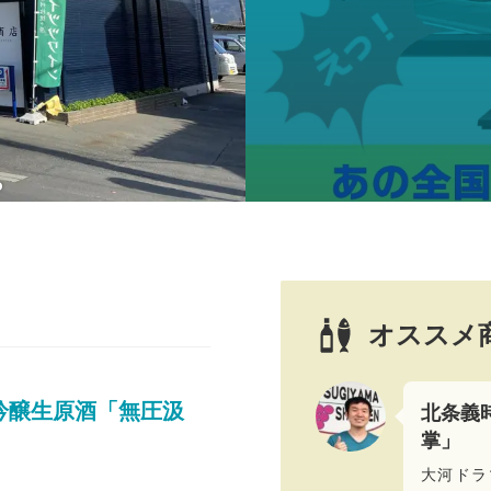
オススメ
吟醸生原酒「無圧汲
北条義
掌」
大河ドラ