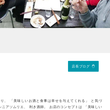
店長ブログ
知り
、
「美味しいお酒と食事は幸せを与えてくれる
」
と気づ
シニアソムリエ
、
利き酒師
。
お店のコンセプトは
「
美味しい