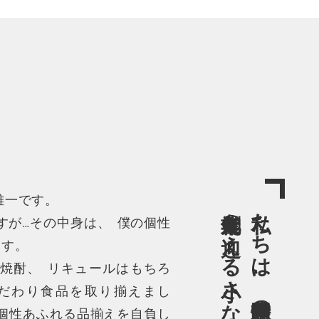
雅一です
。
創業九〇年を迎える小さな酒屋です
私たちは、静岡県伊豆の国市で
すが…その中身は
、
僕の個性
ます
。
焼酎
、
リキュールはもちろ
だわり食品を取り揃えまし
個性あふれる品揃えを自負し