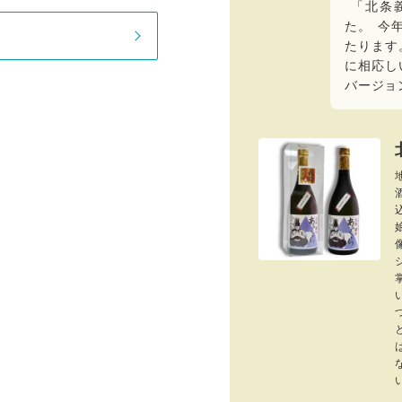
「
北条
た
。
今
たります
に相応し
バージョ