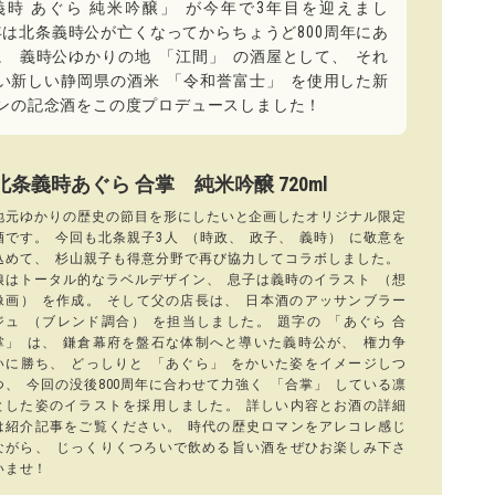
義時 あぐら 純米吟醸
」
が今年で3年目を迎えまし
年は北条義時公が亡くなってからちょうど800周年にあ
。
義時公ゆかりの地
「
江間
」
の酒屋として
、
それ
い新しい静岡県の酒米
「
令和誉富士
」
を使用した新
ンの記念酒をこの度プロデュースしました！
北条義時あぐら 合掌 純米吟醸 720ml
地元ゆかりの歴史の節目を形にしたいと企画したオリジナル限定
酒です
。
今回も北条親子3人
（
時政
、
政子
、
義時
）
に敬意を
込めて
、
杉山親子も得意分野で再び協力してコラボしました
。
娘はトータル的なラベルデザイン
、
息子は義時のイラスト
（
想
像画
）
を作成
。
そして父の店長は
、
日本酒のアッサンブラー
ジュ
（
ブレンド調合
）
を担当しました
。
題字の
「
あぐら 合
掌
」
は
、
鎌倉幕府を盤石な体制へと導いた義時公が
、
権力争
いに勝ち
、
どっしりと
「
あぐら
」
をかいた姿をイメージしつ
つ
、
今回の没後800周年に合わせて力強く
「
合掌
」
している凛
とした姿のイラストを採用しました
。
詳しい内容とお酒の詳細
は紹介記事をご覧ください
。
時代の歴史ロマンをアレコレ感じ
ながら
、
じっくりくつろいで飲める旨い酒をぜひお楽しみ下さ
いませ！