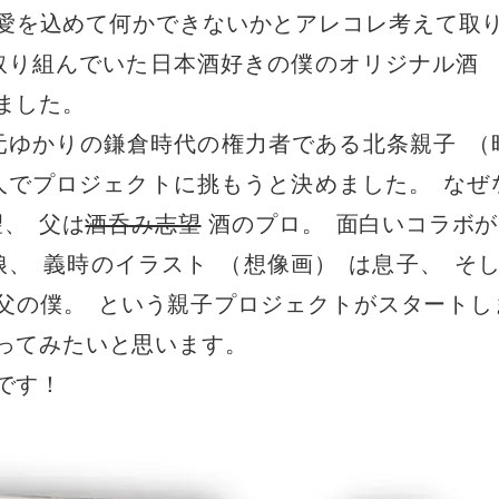
愛を込めて何かできないかとアレコレ考えて取
取り組んでいた日本酒好きの僕のオリジナル酒
ました
。
元ゆかりの鎌倉時代の権力者である北条親子
（
人でプロジェクトに挑もうと決めました
。
なぜ
望
、
父は
酒呑み志望
酒のプロ
。
面白いコラボが
娘
、
義時のイラスト
（
想像画
）
は息子
、
そ
父の僕
。
という親子プロジェクトがスタートし
ってみたいと思います
。
です！