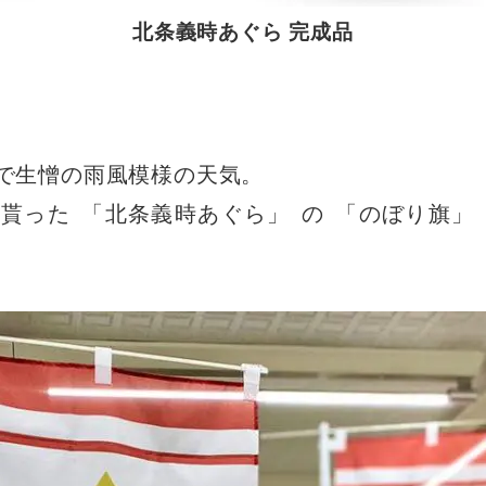
北条義時あぐら 完成品
で生憎の雨風模様の天気
。
て貰った
「
北条義時あぐら
」
の
「
のぼり旗
」