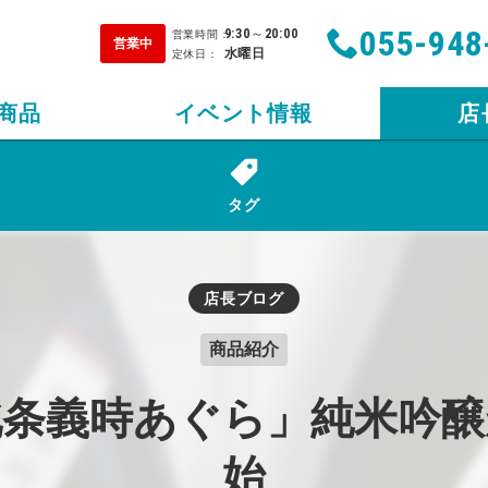
055-948
9:30
～
20:00
営業時間：
営業中
水曜日
定休日：
商品
イベント情報
店
タグ
店長ブログ
商品紹介
北条義時あぐら」純米吟醸
始