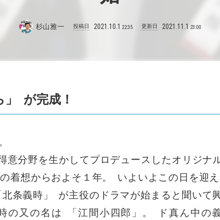
杉山雅一
2021
.
10
.
1
2021
.
11
.
1
投稿日
更新日
22:35
23:00
ら
」
が完成！
。
得意分野を生かしてプロデュースしたオリジナ
僕の着想からおよそ１年
。
いよいよこの日を迎え
「
北条義時
」
が主役のドラマが始まると聞いて
時の又の名は
「
江間小四郎
」。
ド真ん中の