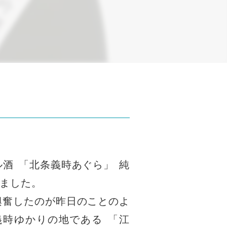
ル酒
「
北条義時あぐら
」
純
ました
。
興奮したのが昨日のことのよ
義時ゆかりの地である
「
江