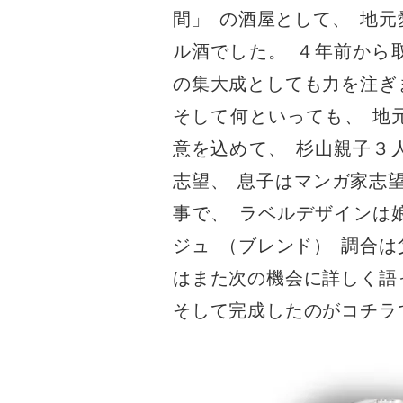
間
」
の酒屋として
、
地元
ル酒でした
。
４年前から
の集大成としても力を注ぎ
そして何といっても
、
地
意を込めて
、
杉山親子３
志望
、
息子はマンガ家志
事で
、
ラベルデザインは
ジュ
（
ブレンド
）
調合は
はまた次の機会に詳しく語
そして完成したのがコチラ