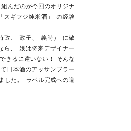
り組んだのが今回のオリジナ
「
スギフジ純米酒
」
の経験
時政
、
政子
、
義時
）
に敬
なら
、
娘は将来デザイナー
できるに違いない！ そんな
して日本酒のアッサンブラー
ました
。
ラベル完成への道