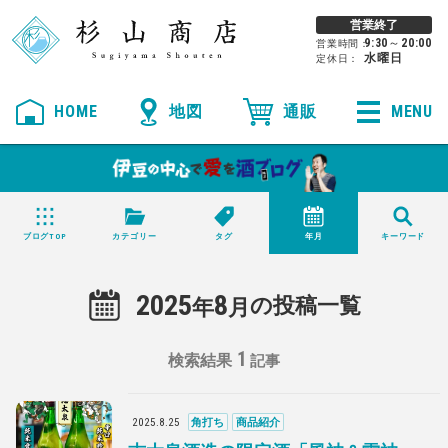
営業終了
9:30
～
20:00
営業時間：
水曜日
定休日：
HOME
MENU
店長ブログ
ブログTOP
カテゴリー
タグ
年月
キーワード
2025
8
の投稿一覧
年
月
1
検索結果
記事
2025
.
8
.
25
角打ち
商品紹介