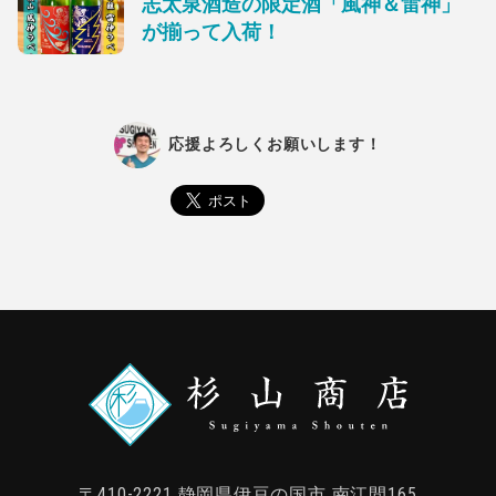
志太泉酒造の限定酒「風神＆雷神」
が揃って入荷！
応援よろしくお願いします！
〒410-2221
静岡県伊豆の国市 南江間165