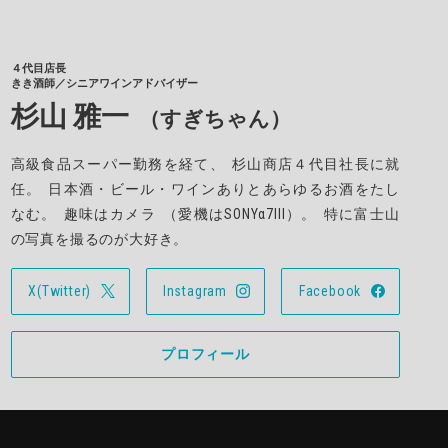
４代目店長
きき酒師／シニアワインアドバイザー
杉山 雅一
（すぎちゃん）
高級食品スーパー勤務を経て
、
杉山商店４代目社長に就
任
。
日本酒・ビール・ワインありとあらゆるお酒をたし
なむ
。
趣味はカメラ
（
愛機はSONYα7III
）。
特に富士山
の写真を撮るのが大好き
。
X(Twitter)
Instagram
Facebook
プロフィール