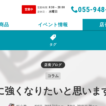
055-948
9:30
～
20:00
営業時間：
営業中
水曜日
定休日：
商品
イベント情報
店
タグ
店長ブログ
コラム
に強くなりたいと思いま