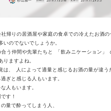
杉山雅一
2019
.
7
.
13
2019
.
11
.
29
投稿日
更新日
21:48
21:21
会社帰りの居酒屋や家庭の食卓での冷えたお酒の
多いのでないでしょうか
。
の合う仲間や先輩たちと
「
飲みニケーション
」
ありますよね
。
覚は
、
人によって適量と感じるお酒の量が違う
み過ぎと感じる人もいます
。
手な人もいます
。
問です！
しの量で酔ってしまう人
、