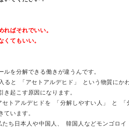
めればそれでいい
。
なくてもいい
。
、
ールを分解できる働きが違うんです
。
入ると
「
アセトアルデヒド
」
という物質にか
引き起こす原因になります
。
アセトアルデヒドを
「
分解しやすい人
」
と
「
きています
。
私たち日本人や中国人
、
韓国人などモンゴロイ