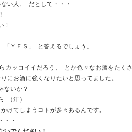
めない人
、
だとして・・・
！
い！
、
「ＹＥＳ
」
と答えるでしょう
。
らカッコイイだろう
、
とか色々なお酒をたく
なりにお酒に強くなりたいと思ってました
。
ゃないか？
ら
（
汗
）
をかけてしまうコトが多々あるんです
。
・・・
ないでください！