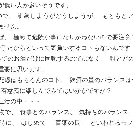
が低い人が多いそうです
。
ので
、
訓練しようがどうしようが
、
もともと
ません
。
ば
、
極めて危険な事になりかねないので要注意
苦手だからといって気負いするコトもないんです
会でのお酒だけに固執するのではなく
、
誰とど
重要に思います
。
配慮はもちろんのコト
、
飲酒の量のバランスは
を有意義に楽しんでみてはいかがですか？
生活の中・・・
物で
、
食事とのバランス
、
気持ちのバランス
時に
、
はじめて
「
百薬の長
」
といわれるモ