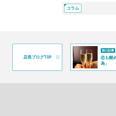
コラム
前の記事
店長ブログTOP
恋も醒
為」