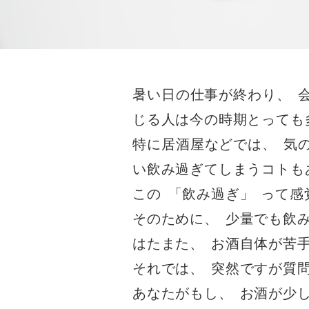
暑い日の仕事が終わり
、
じる人は今の時期とっても
特に居酒屋などでは
、
気
い飲み過ぎてしまうコトも
この
「
飲み過ぎ
」
って感
そのために
、
少量でも飲
はたまた
、
お酒自体が苦
それでは
、
突然ですが質
あなたがもし
、
お酒が少