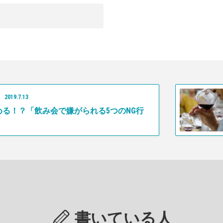
2019
.
7
.
13
める！？「飲み会で嫌がられる5つのNG行
書いている人