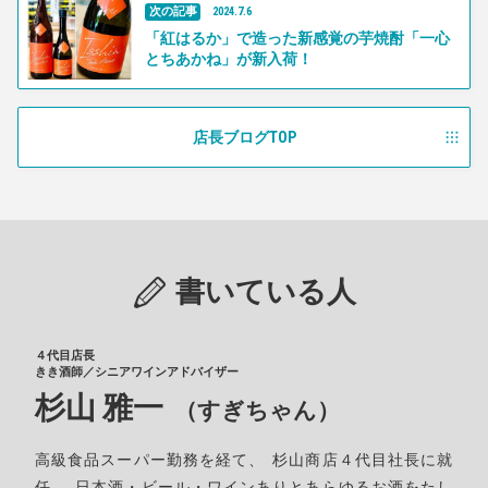
次の記事
2024
.
7
.
6
「紅はるか」で造った新感覚の芋焼酎「一心
とちあかね」が新入荷！
店長ブログTOP
書いている人
４代目店長
きき酒師／シニアワインアドバイザー
杉山 雅一
（すぎちゃん）
高級食品スーパー勤務を経て
、
杉山商店４代目社長に就
任
。
日本酒・ビール・ワインありとあらゆるお酒をたし