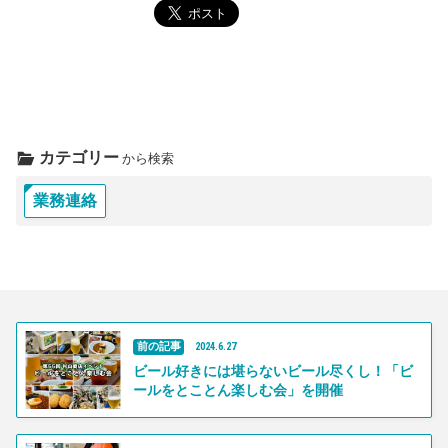
カテゴリー
から検索
業務連絡
前の記事
2024
.
6
.
27
ビール好きには堪らないビール尽くし！「ビ
ールをとことん楽しむ会」を開催