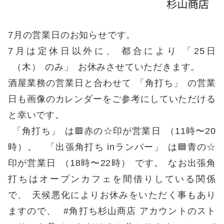
7月の営業日のお知らせです
。
7月は定休日以外に
、
都合により
「
25日
（
木
）
のみ
」
お休みさせていただきます
。
酒屋業務の営業日と合わせて
「
角打ち
」
の営業
日も画像のカレンダーをご参考にしていただける
と幸いです
。
「
角打ち
」
は🟥赤の☆印が営業日
（
11時〜20
時
）。
「
出張角打ち inランバー
」
は🟦青の☆
印が営業日
（
18時〜22時
）
です
。
なお出張角
打ちはオープンカフェを間借りしている関係
で
、
天候悪化によりお休みをいただく事もあり
ますので
、
#角打ち杉山商店 アカウントのスト