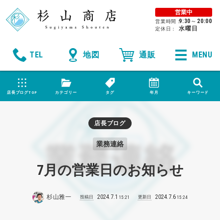
営業中
9:30
～
20:00
営業時間：
水曜日
定休日：
MENU
店長ブログTOP
カテゴリー
タグ
年月
キーワード
店長ブログ
業務連絡
7月の営業日のお知らせ
杉山雅一
2024
.
7
.
1
2024
.
7
.
6
投稿日
更新日
15:21
15:24