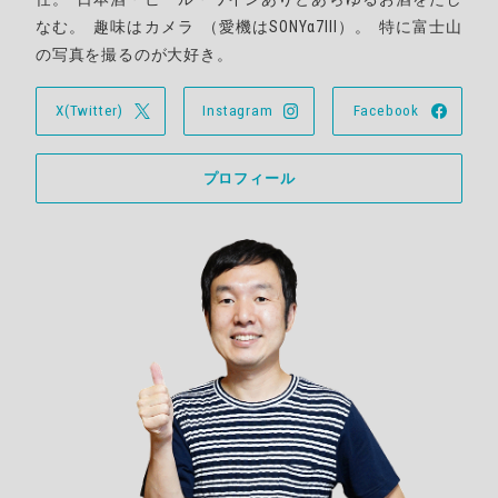
なむ
。
趣味はカメラ
（
愛機はSONYα7III
）。
特に富士山
の写真を撮るのが大好き
。
X(Twitter)
Instagram
Facebook
プロフィール