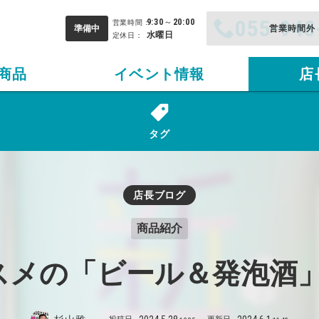
055-948
9:30
～
20:00
営業時間：
準備中
水曜日
定休日：
商品
イベント情報
店
タグ
店長ブログ
商品紹介
スメの「ビール＆発泡酒」