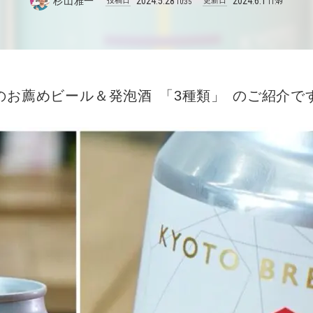
杉山雅一
2024
.
5
.
28
2024
.
6
.
1
投稿日
更新日
10:35
11:49
 のお薦めビール＆発泡酒
「
3種類
」
のご紹介で