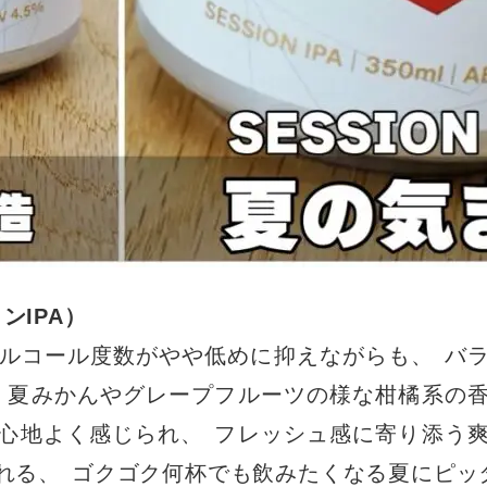
ンIPA
）
ルコール度数がやや低めに抑えながらも
、
バ
夏みかんやグレープフルーツの様な柑橘系の
心地よく感じられ
、
フレッシュ感に寄り添う
れる
、
ゴクゴク何杯でも飲みたくなる夏にピッ