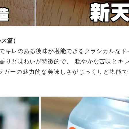
ルス篇
）
でキレのある後味が堪能できるクラシカルなド
香りと味わいが特徴的で
、
穏やかな苦味とキ
ラガーの魅力的な美味しさがじっくりと堪能で