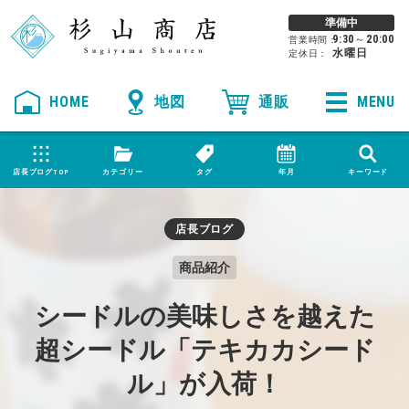
準備中
9:30
～
20:00
営業時間：
水曜日
定休日：
HOME
MENU
店長ブログTOP
カテゴリー
タグ
年月
キーワード
店長ブログ
商品紹介
シードルの美味しさを越えた
超シードル「テキカカシード
ル」が入荷！