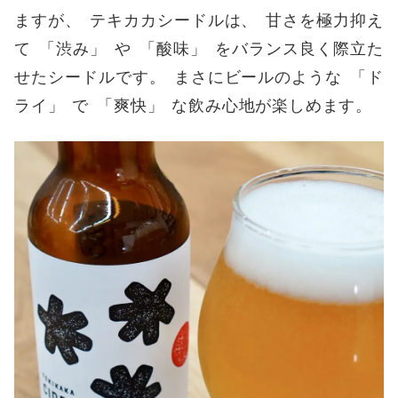
ますが
、
テキカカシードルは
、
甘さを極力抑え
て
「
渋み
」
や
「
酸味
」
をバランス良く際立た
せたシードルです
。
まさにビールのような
「
ド
ライ
」
で
「
爽快
」
な飲み心地が楽しめます
。