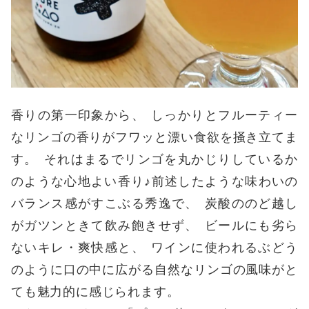
香りの第一印象から
、
しっかりとフルーティー
なリンゴの香りがフワッと漂い食欲を掻き立てま
す
。
それはまるでリンゴを丸かじりしているか
のような心地よい香り♪前述したような味わいの
バランス感がすこぶる秀逸で
、
炭酸ののど越し
がガツンときて飲み飽きせず
、
ビールにも劣ら
ないキレ・爽快感と
、
ワインに使われるぶどう
のように口の中に広がる自然なリンゴの風味がと
ても魅力的に感じられます
。