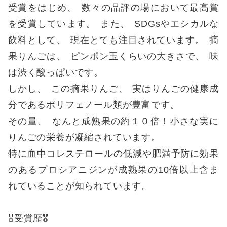
受賞をはじめ
、
数々の品評の場において最高賞
を受賞しています
。
また
、
SDGsやエシカルな
飲料として
、
現在とても注目されています
。
摘
果りんごは
、
ピンポン玉くらいの大きさで
、
味
は渋く酸っぱいです
。
しかし
、
この摘果りんご
、
実はりんごの健康成
分であるポリフェノール類が豊富です
。
その量
、
なんと成熟果の約１０倍！小さな実に
りんごの栄養が凝縮されています
。
特に血中コレステロールの低減や肥満予防に効果
のあるプロシアニジンが成熟果の10倍以上含ま
れていることが知られています
。
🎖受賞歴🎖