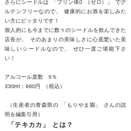
さらにシードルは
「
プリン体0
（
ゼロ
）」
でグ
ルテンフリーなので
、
健康的にお酒を楽しみた
い方にピッタリです！
個人的にも今までに数々のシードルを飲んできた
店長が
、
そのあまりの美味しさに心底驚いた美
味しいシードルなので
、
ぜひ一度ご堪能下さ
い！
アルコール度数 5％
330ml：660円
（
税込
）
（
生産者の青森県の
「
もりやま園
」
さんの説
明を編集引用
）
「
テキカカ
」
とは？