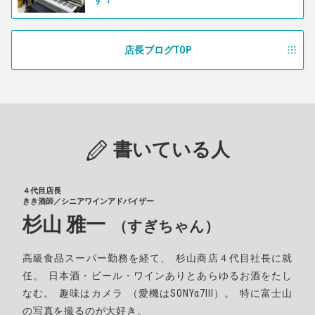
店長ブログTOP
書いている人
４代目店長
きき酒師／シニアワインアドバイザー
杉山 雅一
（すぎちゃん）
高級食品スーパー勤務を経て
、
杉山商店４代目社長に就
任
。
日本酒・ビール・ワインありとあらゆるお酒をたし
なむ
。
趣味はカメラ
（
愛機はSONYα7III
）。
特に富士山
の写真を撮るのが大好き
。