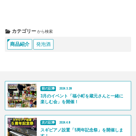
カテゴリー
から検索
商品紹介
発泡酒
前の記事
2024
.
3
.
28
3月のイベント「福小町を蔵元さんと一緒に
楽しむ会」を開催！
次の記事
2024
.
4
.
8
スギピアノ設置「5周年記念祭」を開催しま
す！