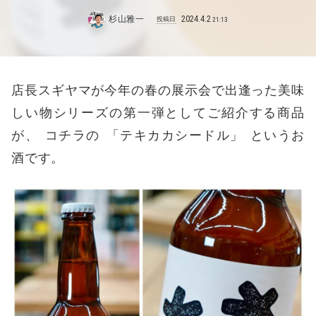
杉山雅一
2024
.
4
.
2
投稿日
21:13
店長スギヤマが今年の春の展示会で出逢った美味
しい物シリーズの第一弾としてご紹介する商品
が
、
コチラの
「
テキカカシードル
」
というお
酒です
。