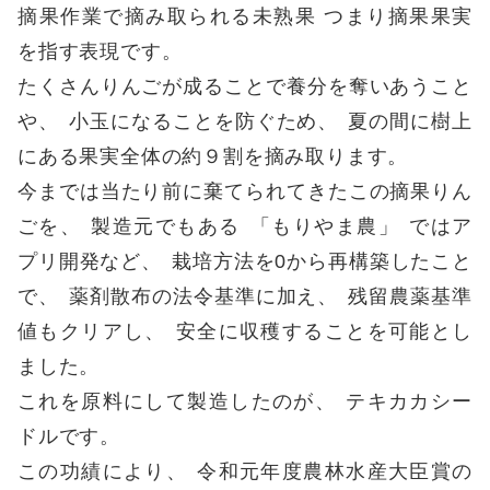
摘果作業で摘み取られる未熟果 つまり摘果果実
を指す表現です
。
たくさんりんごが成ることで養分を奪いあうこと
や
、
小玉になることを防ぐため
、
夏の間に樹上
にある果実全体の約９割を摘み取ります
。
今までは当たり前に棄てられてきたこの摘果りん
ごを
、
製造元でもある
「
もりやま農
」
ではア
プリ開発など
、
栽培方法を0から再構築したこと
で
、
薬剤散布の法令基準に加え
、
残留農薬基準
値もクリアし
、
安全に収穫することを可能とし
ました
。
これを原料にして製造したのが
、
テキカカシー
ドルです
。
この功績により
、
令和元年度農林水産大臣賞の