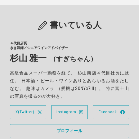
書いている人
４代目店長
きき酒師／シニアワインアドバイザー
杉山 雅一
（すぎちゃん）
高級食品スーパー勤務を経て
、
杉山商店４代目社長に就
任
。
日本酒・ビール・ワインありとあらゆるお酒をたし
なむ
。
趣味はカメラ
（
愛機はSONYα7III
）。
特に富士山
の写真を撮るのが大好き
。
X(Twitter)
Instagram
Facebook
プロフィール