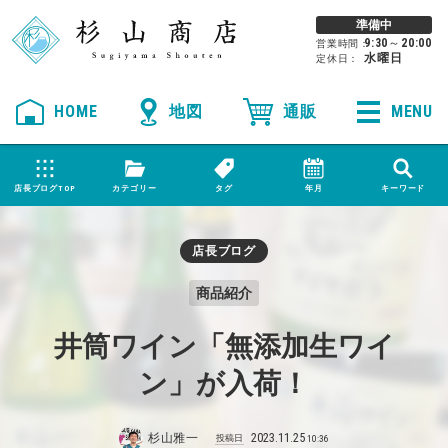
準備中
9:30
～
20:00
営業時間：
水曜日
定休日：
HOME
MENU
店長ブログTOP
カテゴリー
タグ
年月
キーワード
店長ブログ
商品紹介
井筒ワイン「無添加生ワイ
ン」が入荷！
杉山雅一
2023
.
11
.
25
投稿日
10:36