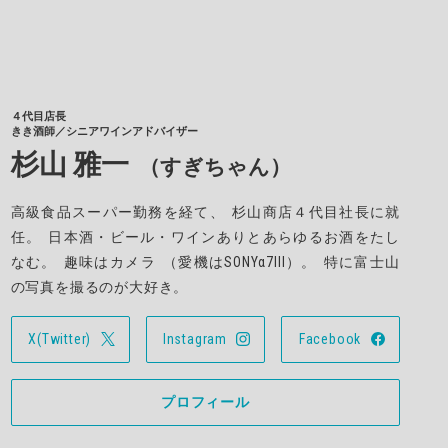
４代目店長
きき酒師／シニアワインアドバイザー
杉山 雅一
（すぎちゃん）
高級食品スーパー勤務を経て
、
杉山商店４代目社長に就
任
。
日本酒・ビール・ワインありとあらゆるお酒をたし
なむ
。
趣味はカメラ
（
愛機はSONYα7III
）。
特に富士山
の写真を撮るのが大好き
。
X(Twitter)
Instagram
Facebook
プロフィール