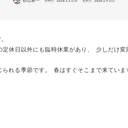
杉山雅一
2026
.
2
.
3
2026
.
2
.
9
投稿日
更新日
22:25
22:27
す
。
の定休日以外にも臨時休業があり
、
少しだけ変
。
じられる季節です
。
春はすぐそこまで来ていま