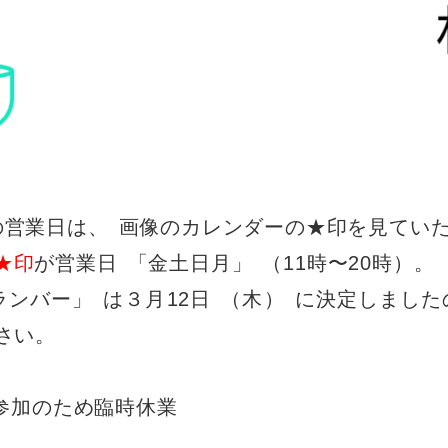
の営業日は
、
画像のカレンダーの★印を見てい
★印
が営業日
「
金土日月
」
（11時〜20時
）。
nランバー
」
は３月12日
（
木
）
に決定しました
さい
。
参加のため臨時休業