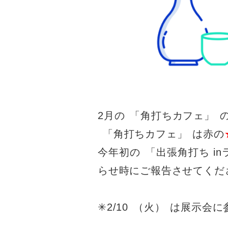
2月の
「
角打ちカフェ
」
「
角打ちカフェ
」
は赤の
今年初の
「
出張角打ち i
らせ時にご報告させてくだ
✳︎2/10
（
火
）
は展示会に